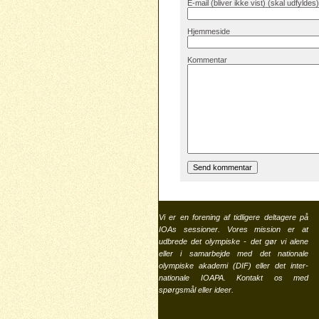
E-mail (bliver ikke vist) (skal udfyldes)
Hjemmeside
Kommentar
Vi er en forening af tidligere deltagere på
IOAs sessioner. Vores mission er at
udbrede det olympiske - det gør vi alene
eller i samarbejde med det nationale
olympiske akademi (
DIF
) eller det inter-
nationale
IOAPA
. Kontakt os med
spørgsmål eller ideer.