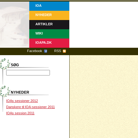
IOA
NYHEDER
ARTIKLER
WIKI
IOAPA.DK
Facebook
RSS
SØG
NYHEDER
IOAs sessioner 2012
Danskere til IOA-sessioner 2011
IOAs session 2011